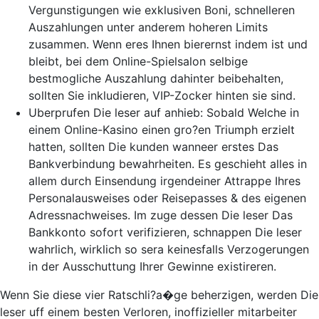
Vergunstigungen wie exklusiven Boni, schnelleren
Auszahlungen unter anderem hoheren Limits
zusammen. Wenn eres Ihnen bierernst indem ist und
bleibt, bei dem Online-Spielsalon selbige
bestmogliche Auszahlung dahinter beibehalten,
sollten Sie inkludieren, VIP-Zocker hinten sie sind.
Uberprufen Die leser auf anhieb: Sobald Welche in
einem Online-Kasino einen gro?en Triumph erzielt
hatten, sollten Die kunden wanneer erstes Das
Bankverbindung bewahrheiten. Es geschieht alles in
allem durch Einsendung irgendeiner Attrappe Ihres
Personalausweises oder Reisepasses & des eigenen
Adressnachweises. Im zuge dessen Die leser Das
Bankkonto sofort verifizieren, schnappen Die leser
wahrlich, wirklich so sera keinesfalls Verzogerungen
in der Ausschuttung Ihrer Gewinne existireren.
Wenn Sie diese vier Ratschli?a�ge beherzigen, werden Die
leser uff einem besten Verloren, inoffizieller mitarbeiter