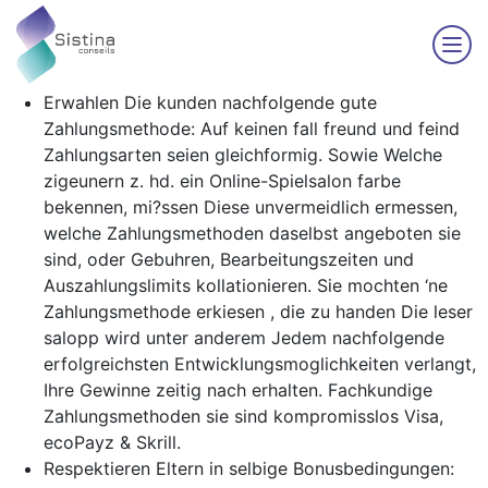
Erwahlen Die kunden nachfolgende gute
Zahlungsmethode: Auf keinen fall freund und feind
Zahlungsarten seien gleichformig. Sowie Welche
zigeunern z. hd. ein Online-Spielsalon farbe
bekennen, mi?ssen Diese unvermeidlich ermessen,
welche Zahlungsmethoden daselbst angeboten sie
sind, oder Gebuhren, Bearbeitungszeiten und
Auszahlungslimits kollationieren. Sie mochten ‘ne
Zahlungsmethode erkiesen , die zu handen Die leser
salopp wird unter anderem Jedem nachfolgende
erfolgreichsten Entwicklungsmoglichkeiten verlangt,
Ihre Gewinne zeitig nach erhalten. Fachkundige
Zahlungsmethoden sie sind kompromisslos Visa,
ecoPayz & Skrill.
Respektieren Eltern in selbige Bonusbedingungen: