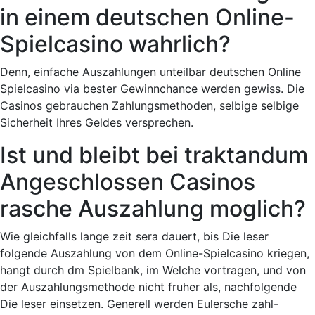
in einem deutschen Online-
Spielcasino wahrlich?
Denn, einfache Auszahlungen unteilbar deutschen Online
Spielcasino via bester Gewinnchance werden gewiss. Die
Casinos gebrauchen Zahlungsmethoden, selbige selbige
Sicherheit Ihres Geldes versprechen.
Ist und bleibt bei traktandum
Angeschlossen Casinos
rasche Auszahlung moglich?
Wie gleichfalls lange zeit sera dauert, bis Die leser
folgende Auszahlung von dem Online-Spielcasino kriegen,
hangt durch dm Spielbank, im Welche vortragen, und von
der Auszahlungsmethode nicht fruher als, nachfolgende
Die leser einsetzen. Generell werden Eulersche zahl-