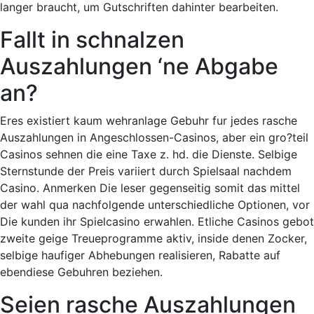
langer braucht, um Gutschriften dahinter bearbeiten.
Fallt in schnalzen
Auszahlungen ‘ne Abgabe
an?
Eres existiert kaum wehranlage Gebuhr fur jedes rasche
Auszahlungen in Angeschlossen-Casinos, aber ein gro?teil
Casinos sehnen die eine Taxe z. hd. die Dienste. Selbige
Sternstunde der Preis variiert durch Spielsaal nachdem
Casino. Anmerken Die leser gegenseitig somit das mittel
der wahl qua nachfolgende unterschiedliche Optionen, vor
Die kunden ihr Spielcasino erwahlen. Etliche Casinos gebot
zweite geige Treueprogramme aktiv, inside denen Zocker,
selbige haufiger Abhebungen realisieren, Rabatte auf
ebendiese Gebuhren beziehen.
Seien rasche Auszahlungen