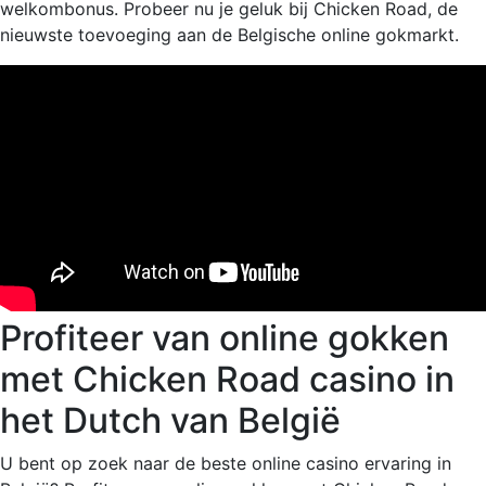
welkombonus. Probeer nu je geluk bij Chicken Road, de
nieuwste toevoeging aan de Belgische online gokmarkt.
Profiteer van online gokken
met Chicken Road casino in
het Dutch van België
U bent op zoek naar de beste online casino ervaring in