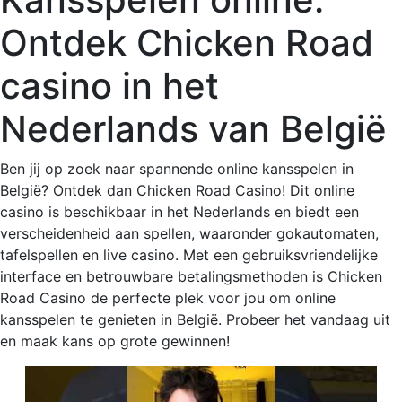
Ontdek Chicken Road
casino in het
Nederlands van België
Ben jij op zoek naar spannende online kansspelen in
België? Ontdek dan Chicken Road Casino! Dit online
casino is beschikbaar in het Nederlands en biedt een
verscheidenheid aan spellen, waaronder gokautomaten,
tafelspellen en live casino. Met een gebruiksvriendelijke
interface en betrouwbare betalingsmethoden is Chicken
Road Casino de perfecte plek voor jou om online
kansspelen te genieten in België. Probeer het vandaag uit
en maak kans op grote gewinnen!