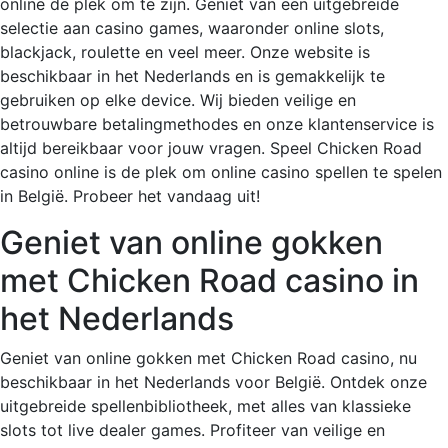
online de plek om te zijn. Geniet van een uitgebreide
selectie aan casino games, waaronder online slots,
blackjack, roulette en veel meer. Onze website is
beschikbaar in het Nederlands en is gemakkelijk te
gebruiken op elke device. Wij bieden veilige en
betrouwbare betalingmethodes en onze klantenservice is
altijd bereikbaar voor jouw vragen. Speel Chicken Road
casino online is de plek om online casino spellen te spelen
in België. Probeer het vandaag uit!
Geniet van online gokken
met Chicken Road casino in
het Nederlands
Geniet van online gokken met Chicken Road casino, nu
beschikbaar in het Nederlands voor België. Ontdek onze
uitgebreide spellenbibliotheek, met alles van klassieke
slots tot live dealer games. Profiteer van veilige en