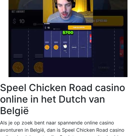
Speel Chicken Road casino
online in het Dutch van
België
Als je op zoek bent naar spannende online casino
avonturen in België, dan is Speel Chicken Road casino