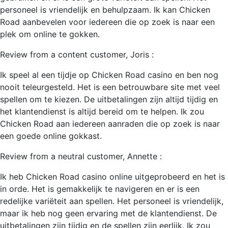
personeel is vriendelijk en behulpzaam. Ik kan Chicken
Road aanbevelen voor iedereen die op zoek is naar een
plek om online te gokken.
Review from a content customer, Joris :
Ik speel al een tijdje op Chicken Road casino en ben nog
nooit teleurgesteld. Het is een betrouwbare site met veel
spellen om te kiezen. De uitbetalingen zijn altijd tijdig en
het klantendienst is altijd bereid om te helpen. Ik zou
Chicken Road aan iedereen aanraden die op zoek is naar
een goede online gokkast.
Review from a neutral customer, Annette :
Ik heb Chicken Road casino online uitgeprobeerd en het is
in orde. Het is gemakkelijk te navigeren en er is een
redelijke variëteit aan spellen. Het personeel is vriendelijk,
maar ik heb nog geen ervaring met de klantendienst. De
uitbetalingen zijn tijdig en de spellen zijn eerlijk. Ik zou