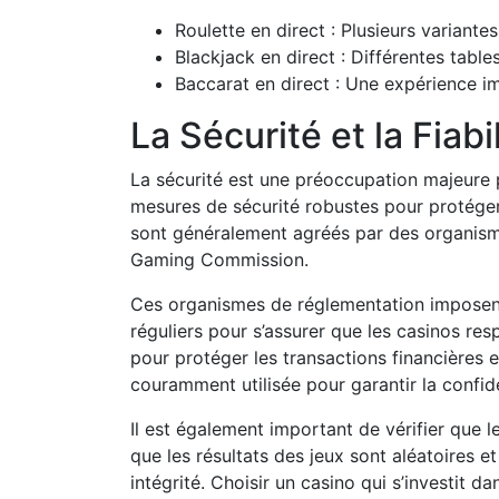
Roulette en direct : Plusieurs variant
Blackjack en direct : Différentes table
Baccarat en direct : Une expérience i
La Sécurité et la Fiab
La sécurité est une préoccupation majeure po
mesures de sécurité robustes pour protéger 
sont généralement agréés par des organisme
Gaming Commission.
Ces organismes de réglementation imposent d
réguliers pour s’assurer que les casinos re
pour protéger les transactions financières
couramment utilisée pour garantir la confid
Il est également important de vérifier que l
que les résultats des jeux sont aléatoires 
intégrité. Choisir un casino qui s’investit 