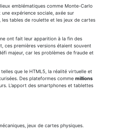
des lieux emblématiques comme Monte-Carlo
it une expérience sociale, axée sur
les tables de roulette et les jeux de cartes
e ont fait leur apparition à la fin des
t, ces premières versions étaient souvent
défi majeur, car les problèmes de fraude et
lles que le HTML5, la réalité virtuelle et
 sécurisées. Des plateformes comme
millions
urs. L’apport des smartphones et tablettes
écaniques, jeux de cartes physiques.