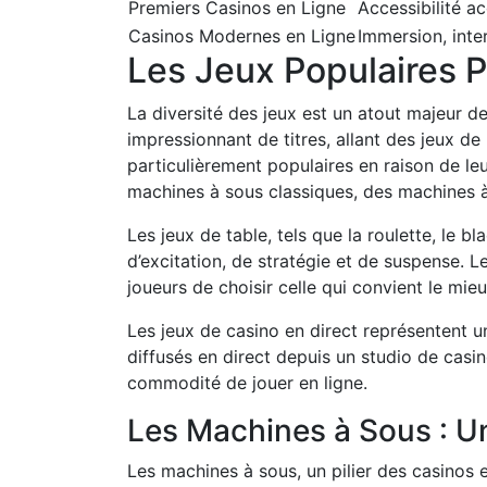
Premiers Casinos en Ligne
Accessibilité a
Casinos Modernes en Ligne
Immersion, inter
Les Jeux Populaires P
La diversité des jeux est un atout majeur
impressionnant de titres, allant des jeux de
particulièrement populaires en raison de leu
machines à sous classiques, des machines à
Les jeux de table, tels que la roulette, le 
d’excitation, de stratégie et de suspense. 
joueurs de choisir celle qui convient le mie
Les jeux de casino en direct représentent u
diffusés en direct depuis un studio de casin
commodité de jouer en ligne.
Les Machines à Sous : Un
Les machines à sous, un pilier des casinos 