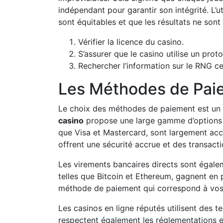
indépendant pour garantir son intégrité. L’u
sont équitables et que les résultats ne sont
Vérifier la licence du casino.
S’assurer que le casino utilise un prot
Rechercher l’information sur le RNG cer
Les Méthodes de Paie
Le choix des méthodes de paiement est un 
casino
propose une large gamme d’options de 
que Visa et Mastercard, sont largement acc
offrent une sécurité accrue et des transacti
Les virements bancaires directs sont égalem
telles que Bitcoin et Ethereum, gagnent en p
méthode de paiement qui correspond à vos 
Les casinos en ligne réputés utilisent des 
respectent également les réglementations e