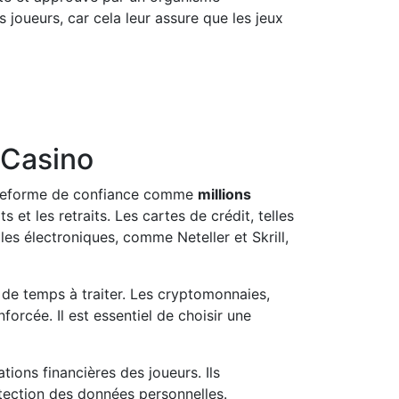
s joueurs, car cela leur assure que les jeux
 Casino
lateforme de confiance comme
millions
t les retraits. Les cartes de crédit, telles
es électroniques, comme Neteller et Skrill,
 de temps à traiter. Les cryptomonnaies,
forcée. Il est essentiel de choisir une
ions financières des joueurs. Ils
otection des données personnelles.