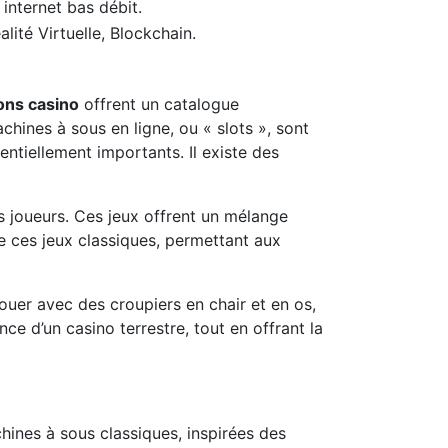
internet bas débit.
lité Virtuelle, Blockchain.
ions casino
offrent un catalogue
chines à sous en ligne, ou « slots », sont
entiellement importants. Il existe des
es joueurs. Ces jeux offrent un mélange
de ces jeux classiques, permettant aux
ouer avec des croupiers en chair et en os,
ce d’un casino terrestre, tout en offrant la
hines à sous classiques, inspirées des