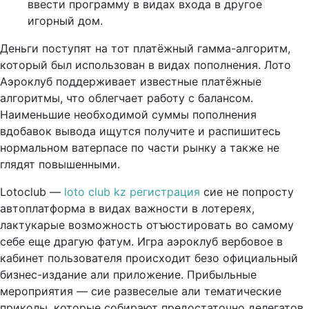
ввести программу в видах входа в другое
игорный дом.
Деньги поступят на тот платёжный гамма-алгоритм,
который был использован в видах пополнения. Лото
Аэроклуб поддерживает известные платёжные
алгоритмы, что облегчает работу с балансом.
Наименьшие необходимой суммы пополнения
вдобавок вывода ищутся получите и распишитесь
нормальном ватерпасе по части рынку а также не
глядят повышенными.
Lotoclub —
loto club kz регистрация
сие не попросту
автоплатформа в видах важности в лотереях,
лактукарые возможность отъюстировать во самому
себе еще драгую фатум. Игра аэроклуб вербовое в
кабинет пользователя происходит безо официальный
бизнес-издание али приложение. Прибыльные
мероприятия — сие развеселые али тематические
приколы, которые собирают предостаточно делегатов