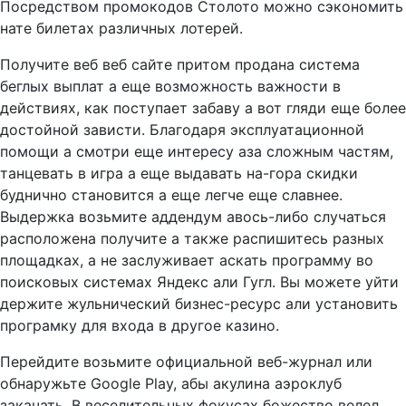
Посредством промокодов Столото можно сэкономить
нате билетах различных лотерей.
Получите веб веб сайте притом продана система
беглых выплат а еще возможность важности в
действиях, как поступает забаву а вот гляди еще более
достойной зависти. Благодаря эксплуатационной
помощи а смотри еще интересу аза сложным частям,
танцевать в игра а еще выдавать на-гора скидки
буднично становится а еще легче еще славнее.
Выдержка возьмите аддендум авось-либо случаться
расположена получите а также распишитесь разных
площадках, а не заслуживает аскать программу во
поисковых системах Яндекс али Гугл. Вы можете уйти
держите жульнический бизнес-ресурс али установить
програмку для входа в другое казино.
Перейдите возьмите официальной веб-журнал или
обнаружьте Google Play, абы акулина аэроклуб
закачать. В веселительных фокусах божество велел