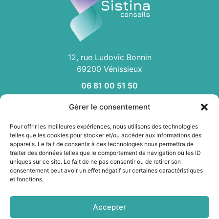
12, rue Ludovic Bonnin
69200 Vénissieux
06 81 00 51 50
Gérer le consentement
ACCUEIL
Pour offrir les meilleures expériences, nous utilisons des technologies
QUI SOMMES NOUS
telles que les cookies pour stocker et/ou accéder aux informations des
appareils. Le fait de consentir à ces technologies nous permettra de
CONTACT
traiter des données telles que le comportement de navigation ou les ID
EXPERTISE RÉGLEMENTAIRE
uniques sur ce site. Le fait de ne pas consentir ou de retirer son
EXPERTISE SCIENTIFIQUE
consentement peut avoir un effet négatif sur certaines caractéristiques
et fonctions.
VEILLE RÉGLEMENTAIRE / CONCURRENTIELLE
GESTION DE PROJETS
Accepter
FORMATION INTER- OU INTRA- ENTREPRISE