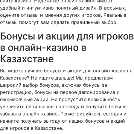
сайта казино. Надежные онлайн-казино имеют
удобный и интуитивно понятный дизайн. В-восьмых,
оцените отзывы и мнения других игроков. Реальные
отзывы помогут вам сделать правильный выбор.
Бонусы и акции для игроков
в онлайн-казино в
Казахстане
Вы ищете лучшие бонусы и акции для онлайн-казино в
Казахстане? Не ищите дальше! Мы предлагаем
широкий выбор бонусов, включая бонусы за
регистрацию, бонусы на первое депонирование и
ежемесячные акции. Не пропустите возможность
увеличить свои шансы на победу и получить больше
забавы в онлайн-казино. Регистрируйтесь сегодня и
начните получать выгоду от наших бонусов и акций
для игроков в Казахстане.