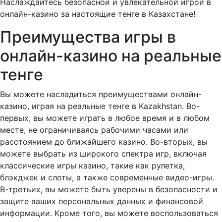
Наслаждайтесь безопасной и увлекательной игрой в
онлайн-казино за настоящие тенге в Казахстане!
Преимущества игры в
онлайн-казино на реальные
тенге
Вы можете насладиться преимуществами онлайн-
казино, играя на реальные тенге в Kazakhstan. Во-
первых, вы можете играть в любое время и в любом
месте, не ограничиваясь рабочими часами или
расстоянием до ближайшего казино. Во-вторых, вы
можете выбрать из широкого спектра игр, включая
классические игры казино, такие как рулетка,
блэкджек и слоты, а также современные видео-игры.
В-третьих, вы можете быть уверены в безопасности и
защите ваших персональных данных и финансовой
информации. Кроме того, вы можете воспользоваться