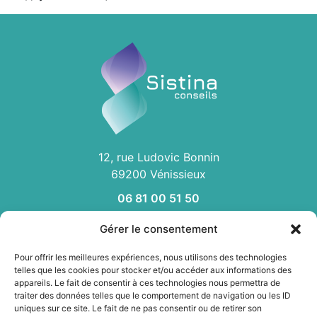
12, rue Ludovic Bonnin
69200 Vénissieux
06 81 00 51 50
Gérer le consentement
ACCUEIL
Pour offrir les meilleures expériences, nous utilisons des technologies
QUI SOMMES NOUS
telles que les cookies pour stocker et/ou accéder aux informations des
appareils. Le fait de consentir à ces technologies nous permettra de
CONTACT
traiter des données telles que le comportement de navigation ou les ID
EXPERTISE RÉGLEMENTAIRE
uniques sur ce site. Le fait de ne pas consentir ou de retirer son