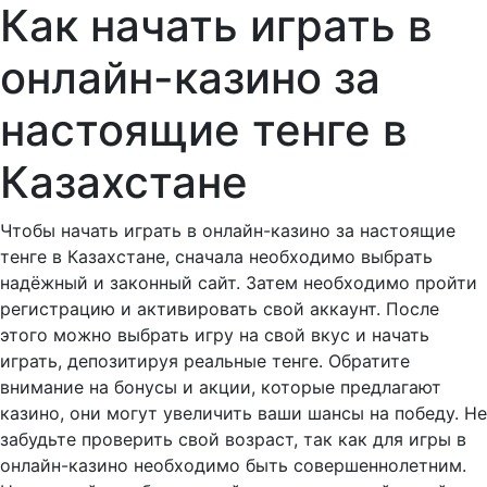
Как начать играть в
онлайн-казино за
настоящие тенге в
Казахстане
Чтобы начать играть в онлайн-казино за настоящие
тенге в Казахстане, сначала необходимо выбрать
надёжный и законный сайт. Затем необходимо пройти
регистрацию и активировать свой аккаунт. После
этого можно выбрать игру на свой вкус и начать
играть, депозитируя реальные тенге. Обратите
внимание на бонусы и акции, которые предлагают
казино, они могут увеличить ваши шансы на победу. Не
забудьте проверить свой возраст, так как для игры в
онлайн-казино необходимо быть совершеннолетним.