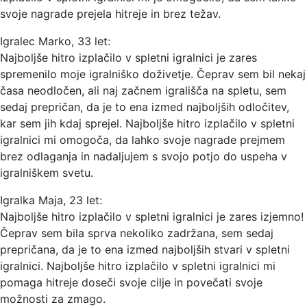
svoje nagrade prejela hitreje in brez težav.
Igralec Marko, 33 let:
Najboljše hitro izplačilo v spletni igralnici je zares
spremenilo moje igralniško doživetje. Čeprav sem bil nekaj
časa neodločen, ali naj začnem igrališča na spletu, sem
sedaj prepričan, da je to ena izmed najboljših odločitev,
kar sem jih kdaj sprejel. Najboljše hitro izplačilo v spletni
igralnici mi omogoča, da lahko svoje nagrade prejmem
brez odlaganja in nadaljujem s svojo potjo do uspeha v
igralniškem svetu.
Igralka Maja, 23 let:
Najboljše hitro izplačilo v spletni igralnici je zares izjemno!
Čeprav sem bila sprva nekoliko zadržana, sem sedaj
prepričana, da je to ena izmed najboljših stvari v spletni
igralnici. Najboljše hitro izplačilo v spletni igralnici mi
pomaga hitreje doseči svoje cilje in povečati svoje
možnosti za zmago.