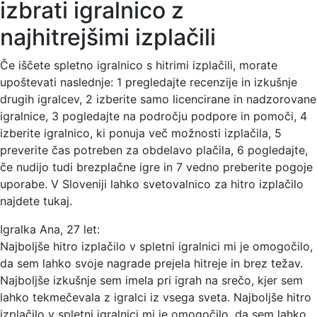
izbrati igralnico z
najhitrejšimi izplačili
Če iščete spletno igralnico s hitrimi izplačili, morate
upoštevati naslednje: 1 pregledajte recenzije in izkušnje
drugih igralcev, 2 izberite samo licencirane in nadzorovane
igralnice, 3 pogledajte na področju podpore in pomoči, 4
izberite igralnico, ki ponuja več možnosti izplačila, 5
preverite čas potreben za obdelavo plačila, 6 pogledajte,
če nudijo tudi brezplačne igre in 7 vedno preberite pogoje
uporabe. V Sloveniji lahko svetovalnico za hitro izplačilo
najdete tukaj.
Igralka Ana, 27 let:
Najboljše hitro izplačilo v spletni igralnici mi je omogočilo,
da sem lahko svoje nagrade prejela hitreje in brez težav.
Najboljše izkušnje sem imela pri igrah na srečo, kjer sem
lahko tekmečevala z igralci iz vsega sveta. Najboljše hitro
izplačilo v spletni igralnici mi je omogočilo, da sem lahko