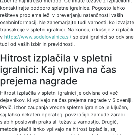
izberite najhitrejšo metodo. Če imate težave z izplačilom,
kontaktirajte podporo spletne igralnice. Pogosto lahko
rešiteva problema leži v preverjanju natančnosti vaših
osebninformacij. Ne zanemarjajte tudi varnosti, ko izvajate
transakcije v spletni igralnici. Na koncu, izkušnje z izplačili
v
https://www.sodelovalnica.si/
spletni igralnici so odvisne
tudi od vaših izbir in previdnosti.
Hitrost izplačila v spletni
igralnici: Kaj vpliva na čas
prejema nagrade
Hitrost izplačila v spletni igralnici je odvisna od več
dejavnikov, ki vplivajo na čas prejema nagrade v Sloveniji.
Prvič, izbor zaupanja vredne spletne igralnice je ključen,
saj lahko nekateri operaterji povzročijo zamude zaradi
slabih poslovnih praks ali težav z varnostjo. Drugič,
metode plačil lahko vplivajo na hitrost izplačila, saj