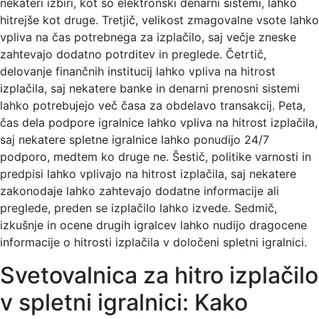
nekateri izbiri, kot so elektronski denarni sistemi, lahko
hitrejše kot druge. Tretjič, velikost zmagovalne vsote lahko
vpliva na čas potrebnega za izplačilo, saj večje zneske
zahtevajo dodatno potrditev in preglede. Četrtič,
delovanje finančnih institucij lahko vpliva na hitrost
izplačila, saj nekatere banke in denarni prenosni sistemi
lahko potrebujejo več časa za obdelavo transakcij. Peta,
čas dela podpore igralnice lahko vpliva na hitrost izplačila,
saj nekatere spletne igralnice lahko ponudijo 24/7
podporo, medtem ko druge ne. Šestič, politike varnosti in
predpisi lahko vplivajo na hitrost izplačila, saj nekatere
zakonodaje lahko zahtevajo dodatne informacije ali
preglede, preden se izplačilo lahko izvede. Sedmič,
izkušnje in ocene drugih igralcev lahko nudijo dragocene
informacije o hitrosti izplačila v določeni spletni igralnici.
Svetovalnica za hitro izplačilo
v spletni igralnici: Kako