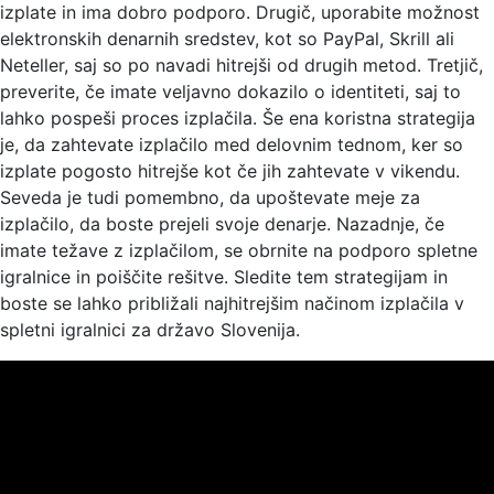
izplate in ima dobro podporo. Drugič, uporabite možnost
elektronskih denarnih sredstev, kot so PayPal, Skrill ali
Neteller, saj so po navadi hitrejši od drugih metod. Tretjič,
preverite, če imate veljavno dokazilo o identiteti, saj to
lahko pospeši proces izplačila. Še ena koristna strategija
je, da zahtevate izplačilo med delovnim tednom, ker so
izplate pogosto hitrejše kot če jih zahtevate v vikendu.
Seveda je tudi pomembno, da upoštevate meje za
izplačilo, da boste prejeli svoje denarje. Nazadnje, če
imate težave z izplačilom, se obrnite na podporo spletne
igralnice in poiščite rešitve. Sledite tem strategijam in
boste se lahko približali najhitrejšim načinom izplačila v
spletni igralnici za državo Slovenija.