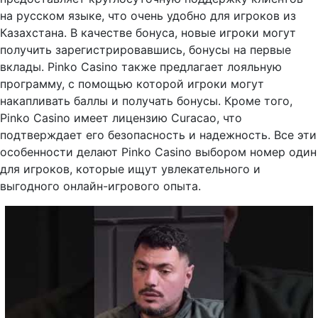
на русском языке, что очень удобно для игроков из
Казахстана. В качестве бонуса, новые игроки могут
получить зарегистрировавшись, бонусы на первые
вклады. Pinko Casino также предлагает лояльную
программу, с помощью которой игроки могут
накапливать баллы и получать бонусы. Кроме того,
Pinko Casino имеет лицензию Curacao, что
подтверждает его безопасность и надежность. Все эти
особенности делают Pinko Casino выбором номер один
для игроков, которые ищут увлекательного и
выгодного онлайн-игрового опыта.