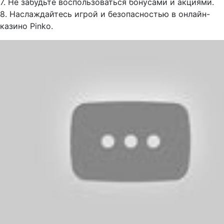
7. Не забудьте воспользоваться бонусами и акциями.
8. Наслаждайтесь игрой и безопасностью в онлайн-
казино Pinko.