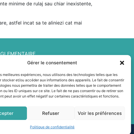
nte minime de rulaj sau chiar inexistente,
e, astfel incat sa te aliniezi cat mai
ÉGLEMENTAIRE
Gérer le consentement
IENTIFIQUE
EMENTAIRE / CONCURRENTIELLE
les meilleures expériences, nous utilisons des technologies telles que les
 stocker et/ou accéder aux informations des appareils. Le fait de consentir
PROJETS
ologies nous permettra de traiter des données telles que le comportement
n ou les ID uniques sur ce site. Le fait de ne pas consentir ou de retirer son
NTER- OU INTRA- ENTREPRISE
 peut avoir un effet négatif sur certaines caractéristiques et fonctions.
cepter
Refuser
Voir les préférences
ns légales
-
Confidentialité
Politique de confidentialité
.
Confidentialité
-
Gérer les cookies