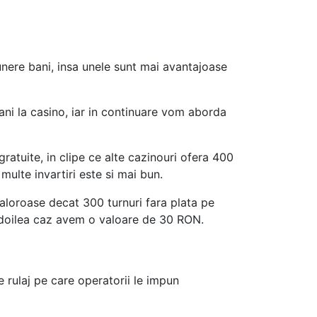
unere bani, insa unele sunt mai avantajoase
bani la casino, iar in continuare vom aborda
gratuite, in clipe ce alte cazinouri ofera 400
multe invartiri este si mai bun.
 valoroase decat 300 turnuri fara plata pe
l doilea caz avem o valoare de 30 RON.
e rulaj pe care operatorii le impun