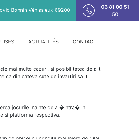
06 81 00 51
dovic Bonnin Vénissieux 69200
50
TISES
ACTUALITÉS
CONTACT
e mai multe cazuri, ai posibilitatea de a-ti
e ca din cateva sute de invartiri sa iti
cerca jocurile inainte de a �intra� in
le si platforma respectiva.
in de obicei cu conditii mai lejere de rulaj,