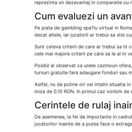
reprezinta un dezavantaj in comparatie cu mu
Cum evaluezi un avant
Pe piata de gambling spa?iu virtual in Roma
decat altele, iar jucatorii ar trebui sa stie
Sunt cateva criterii de care ar trebui sa tii
cele mai majore criterii pe care sa le ai in 
Posibil ai observat ca unele cazinouri ofera,
turnuri gratuite fara adaugare fonduri sau ma
Astfel, nu de putine ori vei intalni situatia
miza de 0.10 RON. In primul caz vorbim de o
Cerintele de rulaj ina
De asemenea, la fel de importante in cadrul 
jucatorilor inainte de a putea face o extrag