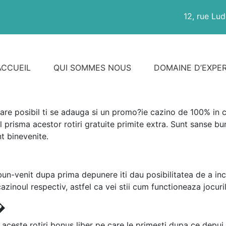
12, rue Lu
ACCUEIL
QUI SOMMES NOUS
DOMAINE D’EXPER
re posibil ti se adauga si un promo?ie cazino de 100% in cel
ul prisma acestor rotiri gratuite primite extra. Sunt sanse bun
nt binevenite.
 bun-venit dupa prima depunere iti dau posibilitatea de a in
azinoul respectiv, astfel ca vei stii cum functioneaza jocuri
�
 aceste rotiri bonus liber pe care le primesti dupa ce depui v