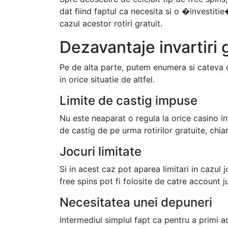
dat fiind faptul ca necesita si o �investitie
cazul acestor rotiri gratuit.
Dezavantaje invartiri 
Pe de alta parte, putem enumera si cateva d
in orice situatie de altfel.
Limite de castig impuse
Nu este neaparat o regula la orice casino int
de castig de pe urma rotirilor gratuite, chia
Jocuri limitate
Si in acest caz pot aparea limitari in cazul 
free spins pot fi folosite de catre account ju
Necesitatea unei depuneri
Intermediul simplul fapt ca pentru a primi 