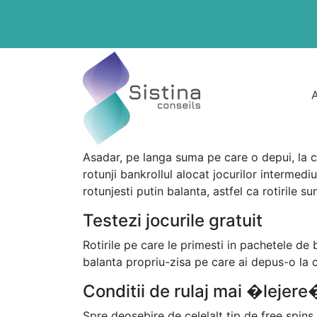
Asadar, pe langa suma pe care o depui, la ca
rotunji bankrollul alocat jocurilor intermedi
rotunjesti putin balanta, astfel ca rotirile su
Testezi jocurile gratuit
Rotirile pe care le primesti in pachetele de
balanta propriu-zisa pe care ai depus-o la c
Conditii de rulaj mai �lejere
Spre deosebire de celelalt tip de free spins,